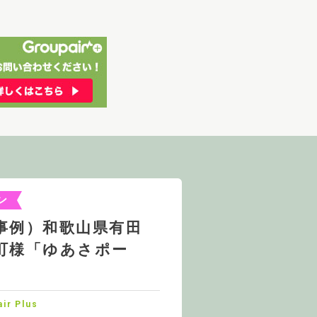
ン
事例）和歌山県有田
町様「ゆあさポー
ir Plus