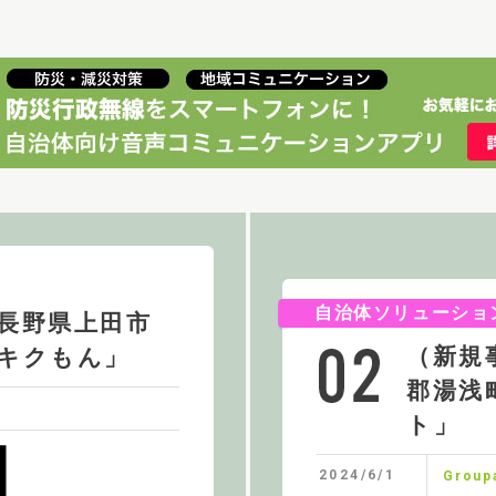
自治体ソリューショ
長野県上田市
（新規
キクもん」
郡湯浅
ト」
2024/6/1
Groupa