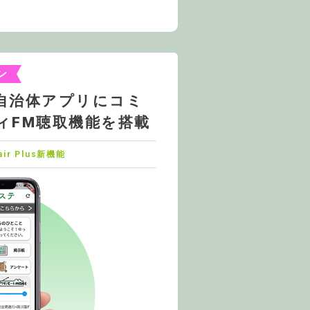
ン
自治体アプリにコミ
ィFM聴取機能を搭載
air Plus新機能